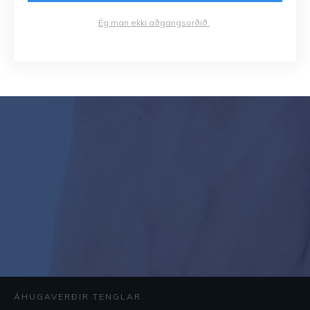
Ég man ekki aðgangsorðið
ÁHUGAVERÐIR TENGLAR