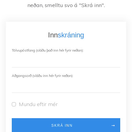
neðan, smelltu svo á "Skrá inn".
Inn
skráning
Tölvupóstfang (sláðu það inn hér fyrir neðan):
Aðgangsorð (sláðu inn hér fyrir neðan):
Mundu eftir mér
SKRÁ INN