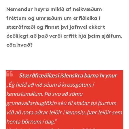
Nemendur heyra mikið af neikvæðum
fréttum og umræðum um erfiðleika í
stærðfræði og finnst því jafnvel ekkert
óeðlilegt að það ve
rði erfitt hjá þeim sjálfum,
eða hvað?
Stærðfræðilæsi íslenskra barna hrynur
„Ég held að við séum á krossgötum í
kennslumálum. Þó svo að sömu
grundvallarhugtökin séu til staðar þá þurfum
við að nota aðrar leiðir í kennslu, þær leiðir sem
henta börnum í dag.“