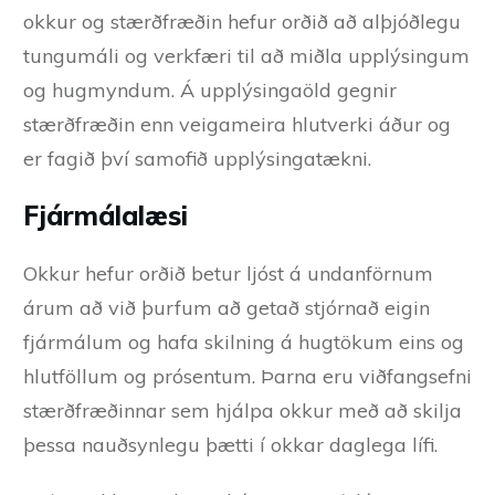
okkur og stærðfræðin hefur orðið að alþjóðlegu
tungumáli og verkfæri til að miðla upplýsingum
og hugmyndum. Á upplýsingaöld gegnir
stærðfræðin enn veigameira hlutverki áður og
er fagið því samofið upplýsingatækni.
Fjármálalæsi
Okkur hefur orðið betur ljóst á undanförnum
árum að við þurfum að getað stjórnað eigin
fjármálum og hafa skilning á hugtökum eins og
hlutföllum og prósentum. Þarna eru viðfangsefni
stærðfræðinnar sem hjálpa okkur með að skilja
þessa nauðsynlegu þætti í okkar daglega lífi.