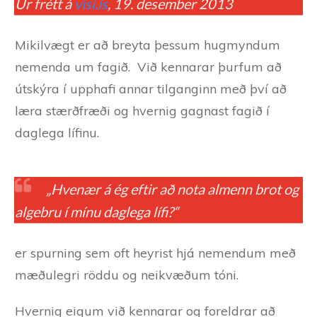
Úr frétt á
visi.is
, 19. desember 2013
Mikilvægt er að breyta þessum hugmyndum
nemenda um fagið. Við kennarar þurfum að
útskýra í upphafi annar tilganginn með því að
læra stærðfræði og hvernig gagnast fagið í
daglega lífinu.
„Hvenær á ég eftir að nota almenn brot og
algebru í mínu daglega lífi?“
er spurning sem oft heyrist hjá nemendum með
mæðulegri röddu og neikvæðum tóni.
Hvernig eigum við kennarar og foreldrar að