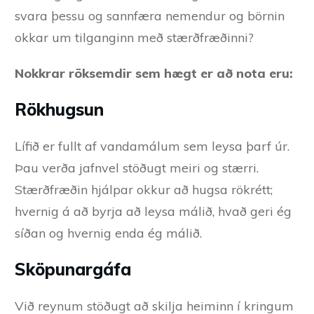
svara þessu og sannfæra nemendur og börnin
okkar um tilganginn með stærðfræðinni?
Nokkrar röksemdir sem hægt er að nota eru:
Rökhugsun
Lífið er fullt af vandamálum sem leysa þarf úr.
Þau verða jafnvel stöðugt meiri og stærri.
Stærðfræðin hjálpar okkur að hugsa rökrétt;
hvernig á að byrja að leysa málið, hvað geri ég
síðan og hvernig enda ég málið.
Sköpunargáfa
Við reynum stöðugt að skilja heiminn í kringum