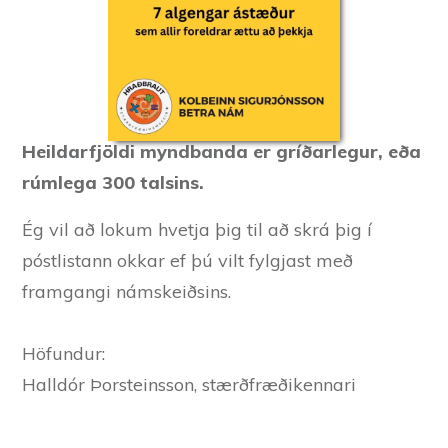
Heildarfjöldi myndbanda er gríðarlegur, eða
rúmlega 300 talsins.
Ég vil að lokum hvetja þig til að skrá þig í
póstlistann okkar ef þú vilt fylgjast með
framgangi námskeiðsins.
Höfundur:
Halldór Þorsteinsson, stærðfræðikennari