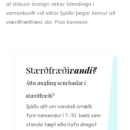
af slökum árangri okkar Íslendinga í
samanburði við aðrar þjóðir þegar kemur að
stærðfræðilæsi, sbr. Pisa kannanir.
Stærðfræði
vandi?
Áttu ungling sem baslar í
stærðfræði?
Sjáðu allt um vandað úrræði
fyrir nemendur í 7.-10. bekk sem
standa tæpt eða hafa dregist