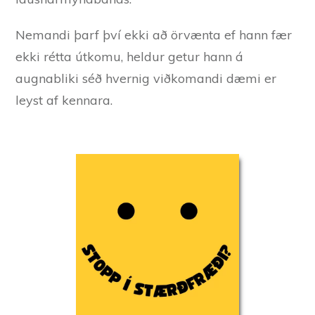
Nemandi þarf því ekki að örvænta ef hann fær
ekki rétta útkomu, heldur getur hann á
augnabliki séð hvernig viðkomandi dæmi er
leyst af kennara.