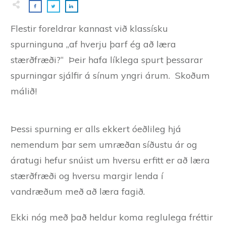
Flestir foreldrar kannast við klassísku
spurninguna „af hverju þarf ég að læra
stærðfræði?“ Þeir hafa líklega spurt þessarar
spurningar sjálfir á sínum yngri árum. Skoðum
málið!
Þessi spurning er alls ekkert óeðlileg hjá
nemendum þar sem umræðan síðustu ár og
áratugi hefur snúist um hversu erfitt er að læra
stærðfræði og hversu margir lenda í
vandræðum með að læra fagið.
Ekki nóg með það heldur koma reglulega fréttir