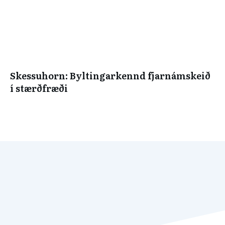
Skessuhorn: Byltingarkennd fjarnámskeið
í stærðfræði