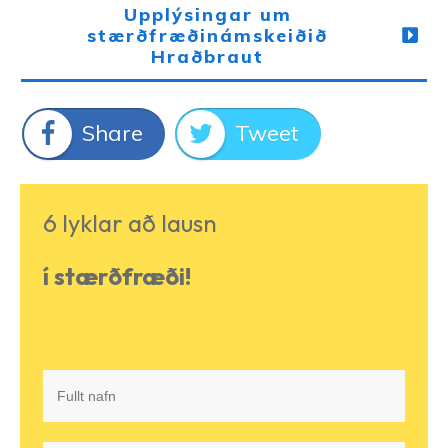
Upplýsingar um
stærðfræðinámskeiðið
Hraðbraut
Share
Tweet
6 lyklar að lausn
í stærðfræði!