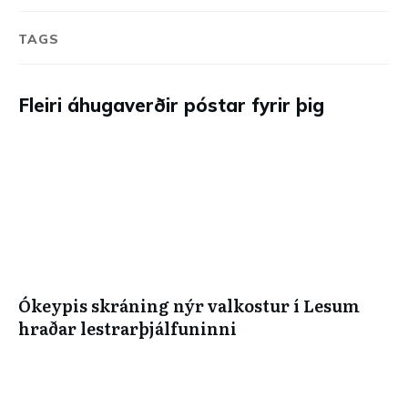
TAGS
Fleiri áhugaverðir póstar fyrir þig
Ókeypis skráning nýr valkostur í Lesum
hraðar lestrarþjálfuninni