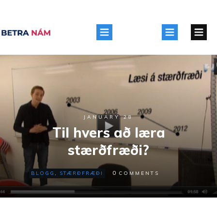
JANUARY 28
Til hvers að læra
stærðfræði?
0
BLOGG
,
STÆRÐFRÆÐI
COMMENTS