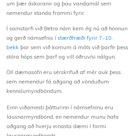
um þær áskoranir og þau vandamál sem
nemendur standa frammi fyrir.
Í samstarfi við Betra nám kem ég nú að hönnun
og gerð námsefnis í
stærðfræði fyrir 7.-10.
bekk
þar sem við komum á móts við þarfir þess
stóra hóps sem þarf og vill öðruvísi nálgun.
Öll dæmasöfn eru sérskrifuð af mér auk þess
sem nemendur fá aðgang að vönduðum
kennslumyndböndum.
Einn viðamesti þátturinn í námsefninu eru
lausnarmyndbönd, en nemendur munu hafa
aðgang að hverju einasta dæmi í formi
lausnarmyndbands.