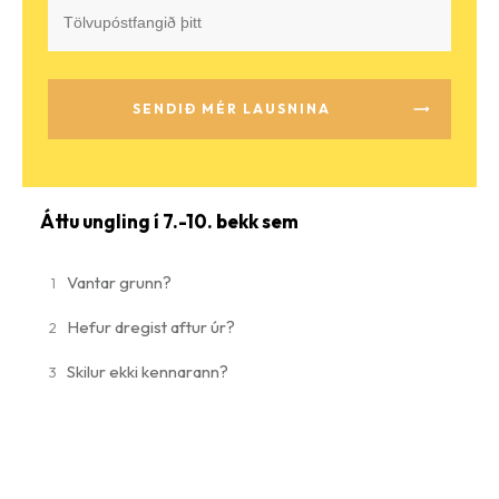
SENDIÐ MÉR LAUSNINA
Áttu ungling í 7.-10. bekk sem
Vantar grunn?
1
Hefur dregist aftur úr?
2
Skilur ekki kennarann?
3