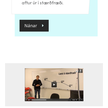
aftur úr í stærðfræði.
Nánar