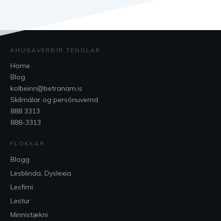
ÁHUGAVERÐIR TENGLAR
Home
Blog
kolbeinn@betranam.is
Skilmálar og persónuvernd
888 3313
888-3313
FLOKKAR
Blogg
Lesblinda, Dyslexia
Lesfimi
Lestur
Minnistækni