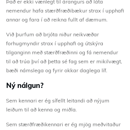
Það er ekki vænlegt til árangurs að láta
nemendur hafa stærðfræðibækur strax í upphafi
annar og fara í að reikna fullt af dæmum.
Við þurfum að brjóta niður neikvæðar
forhugmyndir strax í upphafi og útskýra
tilganginn með stærðfræðinni og fá nemendur
til að trúa því að þetta sé fag sem er mikilvægt,
bæði námslega og fyrir okkar daglega líf.
Ný nálgun?
Sem kennari er ég sífellt leitandi að nýjum
leiðum til að kenna og miðla.
Sem stærðfræðikennari er ég mjög meðvitaður