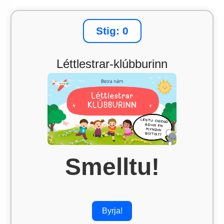
Stig: 0
Léttlestrar-klúbburinn
Smelltu!
Byrja!