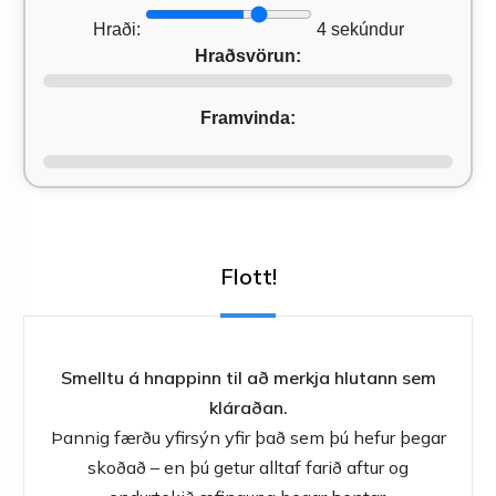
Hraði:
4
sekúndur
Hraðsvörun:
Framvinda:
Flott!
Smelltu á hnappinn til að merkja hlutann sem
kláraðan.
Þannig færðu yfirsýn yfir það sem þú hefur þegar
skoðað – en þú getur alltaf farið aftur og