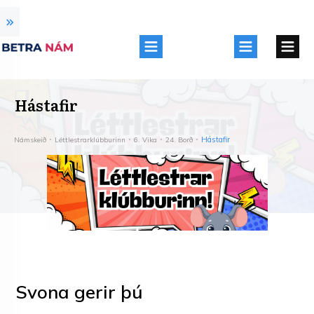
Hástafir
Hástafir
Námskeið
Léttlestrarklúbburinn
6. Vika
24. Borð
Svona gerir þú