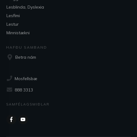
Lesblinda, Dyslexia
Lesfimi
Lestur
Minnistækni
HAFÐU SAMBAND
Betra nám
Mosfellsbæ
888 3313
SAMFÉLAGSMIÐLAR