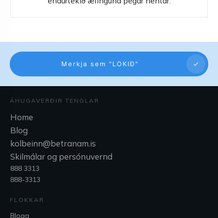
endurtekið æfinguna þegar hentar.
Merkja sem "LOKIÐ"
ÁHUGAVERÐIR TENGLAR
Home
Blog
kolbeinn@betranam.is
Skilmálar og persónuvernd
888 3313
888-3313
FLOKKAR
Blogg