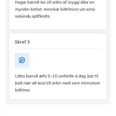
Þegar barnið les öll orðin af öryggi áður en
myndin birtist, minnkar biðtíminn um eina
sekúndu sjálfkrafa.
Skref 3
Láttu barnið æfa 5–10 umferðir á dag, þar til
það nær að lesa öll orðin með sem minnstum
biðtíma.