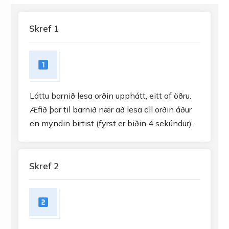
Skref 1
Láttu barnið lesa orðin upphátt, eitt af öðru.
Æfið þar til barnið nær að lesa öll orðin áður
en myndin birtist (fyrst er biðin 4 sekúndur).
Skref 2