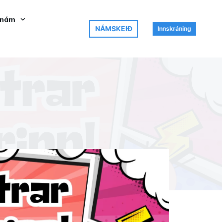
 nám
NÁMSKEIÐ
Innskráning