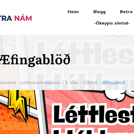
Heim
Blogg
Betra
-Ókeypis símtal-
Æfingablöð
ámskeið
Léttlestrarklúbburinn
1. Vika
3. Borð
Æfingablöð