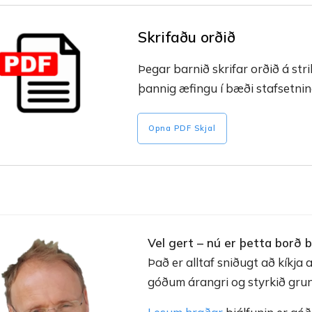
Skrifaðu orðið
Þegar barnið skrifar orðið á stri
þannig æfingu í bæði stafsetnin
Opna PDF Skjal
Vel gert – nú er þetta borð b
Það er alltaf sniðugt að kíkja 
góðum árangri og styrkið gru