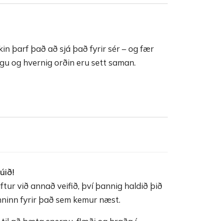
kin þarf það að sjá það fyrir sér – og fær
gu og hvernig orðin eru sett saman.
úið!
aftur við annað veifið, því þannig haldið þið
nninn fyrir það sem kemur næst.