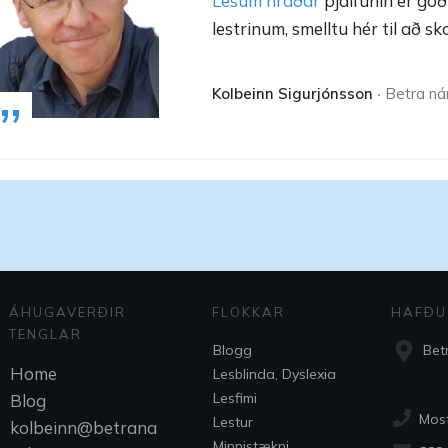
Lesum hraðar
þjálfunin er góð
lestrinum, smelltu hér til að s
„
Kolbeinn Sigurjónsson
‧ Betra n
ÁHUGAVERÐIR
FLOKKAR
HAFÐU
TENGLAR
Blogg
Bet
Home
Lesblinda, Dyslexia
Lesfimi
Blog
Mos
Lestur
kolbeinn@betrana
Minnistækni