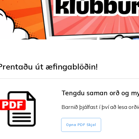
Prentaðu út æfingablöðin!
Tengdu saman orð og m
Barnið þjálfast í því að lesa orð
Opna PDF Skjal