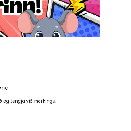
ynd
ið og tengja við merkingu.