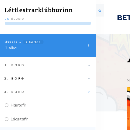
Léttlestrarklúbburinn
0%
ÓLOKIÐ
Module
1
4 Kaflar
1. vika
1. BORÐ
2. BORÐ
N
3. BORÐ
Hástafir
Lágstafir