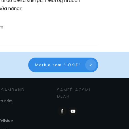
 til að bæta snerpu, flæði og hraða í
koða nánar.
ám
Merkja sem "LOKIÐ"
 SAMBAND
SAMFÉLAGSMI
ÐLAR
ra nám
fellsbæ