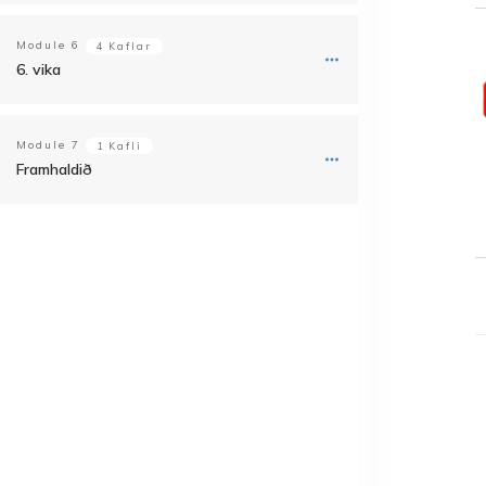
Module
6
4 Kaflar
6. vika
Module
7
1 Kafli
Framhaldið