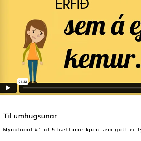
Til umhugsunar
Myndband #1 af 5 hættumerkjum sem gott er fy