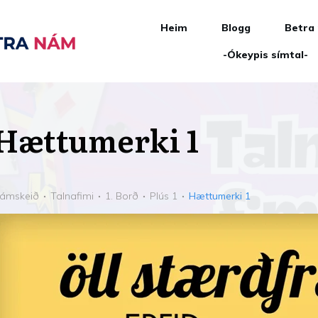
Heim
Blogg
Betra
-Ókeypis símtal-
Hættumerki 1
ámskeið
Talnafimi
1. Borð
Plús 1
Hættumerki 1