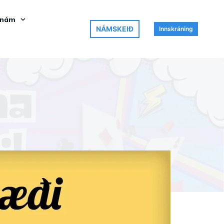
 nám
NÁMSKEIÐ
Innskráning