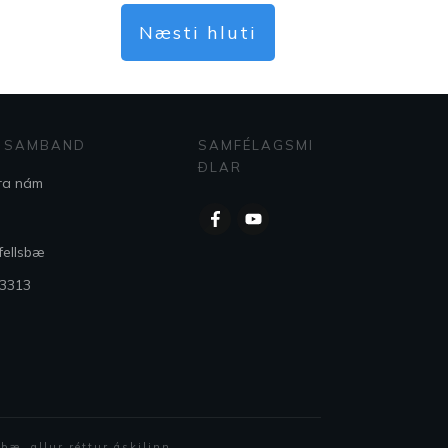
Næsti hluti
 SAMBAND
SAMFÉLAGSMI
ÐLAR
ra nám
fellsbæ
 3313
sbæ, allur réttur áskilinn