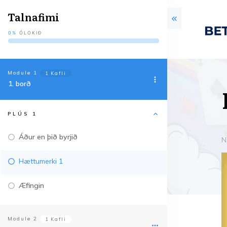
Talnafimi
0%
ÓLOKIÐ
Module
1
1 Kafli
1. borð
PLÚS 1
Áður en þið byrjið
N
Hættumerki 1
Æfingin
Module
2
1 Kafli