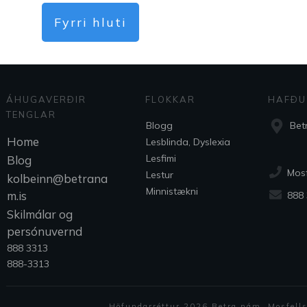
Fyrri hluti
ÁHUGAVERÐIR
FLOKKAR
HAFÐU
TENGLAR
Blogg
Bet
Home
Lesblinda, Dyslexia
Lesfimi
Blog
Mos
Lestur
kolbeinn@betrana
Minnistækni
m.is
888
Skilmálar og
persónuvernd
888 3313
888-3313
Höfundarréttur
2026
Betra nám
, Mosfell