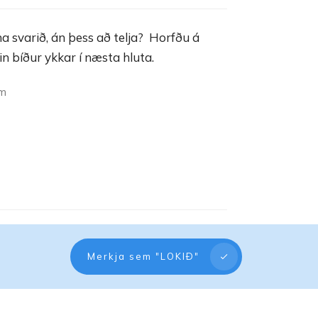
na svarið, án þess að telja? Horfðu á
n bíður ykkar í næsta hluta.
ám
Merkja sem "LOKIÐ"