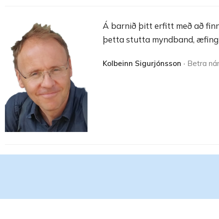
Á barnið þitt erfitt með að fin
þetta stutta myndband, æfingi
Kolbeinn Sigurjónsson
‧ Betra n