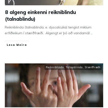
8 algeng einkenni reikniblindu
(talnablindu)
Reikniblinda (talnablinda, e. dyscalculia) tengist miklum
erfiðleikum í stærðfræði. Algengt er þó að vandamál
...
Lesa Meira
Reikniblinda, Talnablinda
,
Stærðfræði