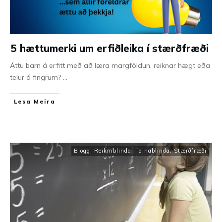
5 hættumerki um erfiðleika í stærðfræði
Áttu barn á erfitt með að læra margföldun, reiknar hægt eða
telur á fingrum?
...
Lesa Meira
Blogg
,
Reikniblinda, Talnablinda
,
Stærðfræði