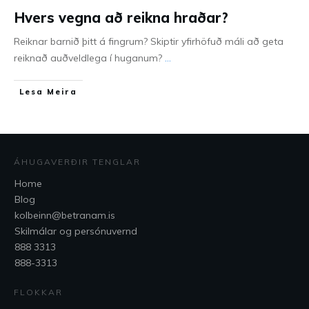
Hvers vegna að reikna hraðar?
Reiknar barnið þitt á fingrum? Skiptir yfirhöfuð máli að geta
reiknað auðveldlega í huganum?
...
Lesa Meira
ÁHUGAVERÐIR TENGLAR
Home
Blog
kolbeinn@betranam.is
Skilmálar og persónuvernd
888 3313
888-3313
FLOKKAR