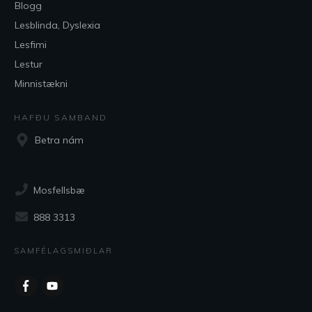
Blogg
Lesblinda, Dyslexia
Lesfimi
Lestur
Minnistækni
HAFÐU SAMBAND
Betra nám
Mosfellsbæ
888 3313
SAMFÉLAGSMIÐLAR