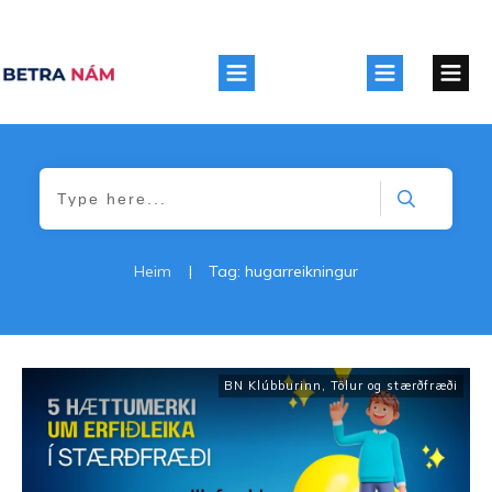
Heim
|
Tag: hugarreikningur
BN Klúbburinn
,
Tölur og stærðfræði